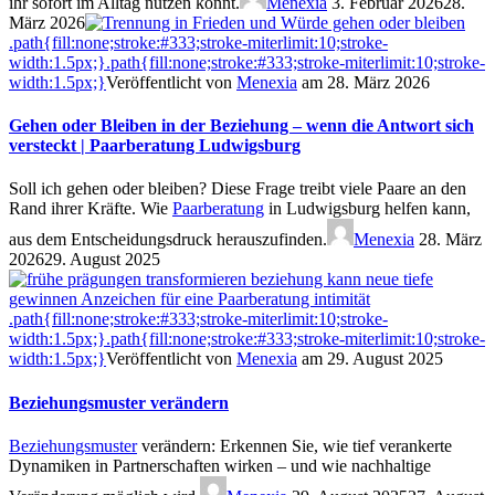
ihr sofort im Alltag nutzen könnt.
Menexia
3. Februar 202628.
März 2026
.path{fill:none;stroke:#333;stroke-miterlimit:10;stroke-
width:1.5px;}
.path{fill:none;stroke:#333;stroke-miterlimit:10;stroke-
width:1.5px;}
Veröffentlicht von
Menexia
am 28. März 2026
Gehen oder Bleiben in der Beziehung – wenn die Antwort sich
versteckt | Paarberatung Ludwigsburg
Soll ich gehen oder bleiben? Diese Frage treibt viele Paare an den
Rand ihrer Kräfte. Wie
Paarberatung
in Ludwigsburg helfen kann,
aus dem Entscheidungsdruck herauszufinden.
Menexia
28. März
202629. August 2025
.path{fill:none;stroke:#333;stroke-miterlimit:10;stroke-
width:1.5px;}
.path{fill:none;stroke:#333;stroke-miterlimit:10;stroke-
width:1.5px;}
Veröffentlicht von
Menexia
am 29. August 2025
Beziehungsmuster verändern
Beziehungsmuster
verändern: Erkennen Sie, wie tief verankerte
Dynamiken in Partnerschaften wirken – und wie nachhaltige