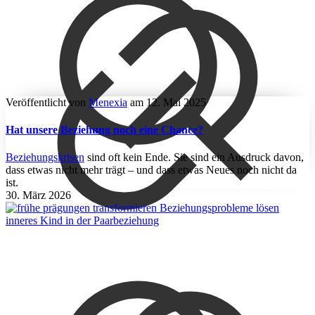
Veröffentlicht von
Menexia
am
12. Mai 2025
Hat unsere Beziehung noch eine Chance?
Beziehungskrisen
sind oft kein Ende. Sie sind ein Ausdruck davon,
dass etwas nicht mehr trägt – und dass etwas Neues noch nicht da
ist.
30. März 2026