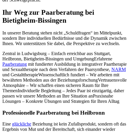
Ihr Weg zur Paarberatung bei
Bietigheim-Bissingen
In unserer Beratung stehen nicht „Schuldfragen“ im Mittelpunkt,
sondern Ihre individuellen Bedürfnisse und die Dynamik zwischen
Ihnen. Wir unterstützen Sie dabei, die Perspektive zu wechseln.
Zentral in Ludwigsburg – Einfach erreichbar aus Stuttgart,
Heilbronn, Bietigheim-Bissingen und UmgebungErfahrene
Paarberatung
mit fundierter Ausbildung in integrativer Paartherapie
und Sexualtherapie nach dem Verfahren der Paarsynthese,
NARM
und GestalttherapieWissenschaftlich fundiert – Wir arbeiten mit
bewährten Methoden aus der BeziehungsforschungVertrauensvolle
Atmosphäre – Wir schaffen einen sicheren Raum für Ihre
ThemenIndividuelle Begleitung – Jedes Paar ist einzigartig, daher
passen wir unsere Methoden an Ihre Situation anPraxisnahe
Lösungen – Konkrete Übungen und Strategien für Ihren Alltag
Professionelle Paarberatung bei Heilbronn
Eine
glückliche
Beziehung ist kein Zufallsprodukt, sondern oft das
Ergebnis von Mut und der Bereitschaft, sich einander wieder