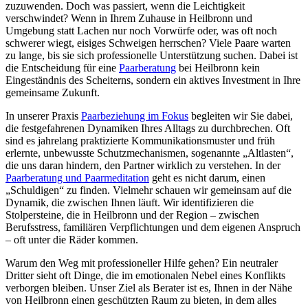
zuzuwenden. Doch was passiert, wenn die Leichtigkeit
verschwindet? Wenn in Ihrem Zuhause in Heilbronn und
Umgebung statt Lachen nur noch Vorwürfe oder, was oft noch
schwerer wiegt, eisiges Schweigen herrschen? Viele Paare warten
zu lange, bis sie sich professionelle Unterstützung suchen. Dabei ist
die Entscheidung für eine
Paarberatung
bei Heilbronn kein
Eingeständnis des Scheiterns, sondern ein aktives Investment in Ihre
gemeinsame Zukunft.
In unserer Praxis
Paarbeziehung im Fokus
begleiten wir Sie dabei,
die festgefahrenen Dynamiken Ihres Alltags zu durchbrechen. Oft
sind es jahrelang praktizierte Kommunikationsmuster und früh
erlernte, unbewusste Schutzmechanismen, sogenannte „Altlasten“,
die uns daran hindern, den Partner wirklich zu verstehen. In der
Paarberatung und Paarmeditation
geht es nicht darum, einen
„Schuldigen“ zu finden. Vielmehr schauen wir gemeinsam auf die
Dynamik, die zwischen Ihnen läuft. Wir identifizieren die
Stolpersteine, die in Heilbronn und der Region – zwischen
Berufsstress, familiären Verpflichtungen und dem eigenen Anspruch
– oft unter die Räder kommen.
Warum den Weg mit professioneller Hilfe gehen? Ein neutraler
Dritter sieht oft Dinge, die im emotionalen Nebel eines Konflikts
verborgen bleiben. Unser Ziel als Berater ist es, Ihnen in der Nähe
von Heilbronn einen geschützten Raum zu bieten, in dem alles