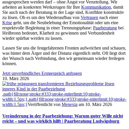
ausgesprochen werden darf – ohne Angst vor Verurteilung. Wir
arbeiten an konkreten Werkzeugen für Ihre
Kommunikation
, damit
Sie auch nach der Beratung in der Lage sind, Konflikte konstruktiv
zu lösen. Ob es um den Wiederaufbau von
Vertrauen
nach einer
Krise
geht, um die Neubelebung der Emotionalität oder um eine
respektvolle Begleitung in einer Trennungsphase:
Paarberatung
bei
Heilbronn bedeutet, Klarheit zu gewinnen und Verbundenheit
wieder spürbar werden zu lassen.
Lassen Sie uns die festgefahrenen Fronten aufweichen und schauen,
was hinter dem Ärger und der Distanz eigentlich steht. Oft liegt dort
der Wunsch nach Verbindung, den wir gemeinsam wieder freilegen
können.
Jetzt unverbindliches Erstgespräch anfragen
10. März 2026
.path{fill:none;stroke:#333;stroke-miterlimit:10;stroke-
width:1.5px;}
.path{fill:none;stroke:#333;stroke-miterlimit:10;stroke-
width:1.5px;}
Veröffentlicht von
Menexia
am 10. März 2026
Veränderung in der Paarbeziehung: Warum guter Wille nicht
reicht – und was wirklich hilft | Paarberatung Ludwigsburg