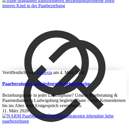
Veröffentlicht von
Menexia
am
4. März 2026
Paarberatung Ludwigsburg Beziehungskrise
Beziehungskrise in jeder Lebensphase? Unsere Paarberatung &
Paarmediation in Ludwigsburg begleitet Paare – vom Kennenlernen
bis ins Alter. Jetzt Erstgespräch vereinbaren.
11. März 2026