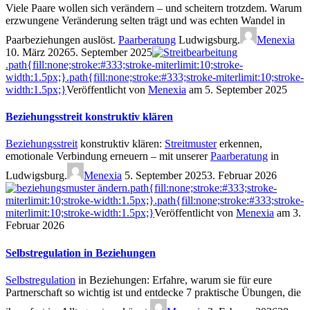
Viele Paare wollen sich verändern – und scheitern trotzdem. Warum
erzwungene Veränderung selten trägt und was echten Wandel in
Paarbeziehungen auslöst.
Paarberatung
Ludwigsburg.
Menexia
10. März 20265. September 2025
.path{fill:none;stroke:#333;stroke-miterlimit:10;stroke-
width:1.5px;}
.path{fill:none;stroke:#333;stroke-miterlimit:10;stroke-
width:1.5px;}
Veröffentlicht von
Menexia
am 5. September 2025
Beziehungsstreit konstruktiv klären
Beziehungsstreit
konstruktiv klären:
Streitmuster
erkennen,
emotionale Verbindung erneuern – mit unserer
Paarberatung
in
Ludwigsburg.
Menexia
5. September 20253. Februar 2026
.path{fill:none;stroke:#333;stroke-
miterlimit:10;stroke-width:1.5px;}
.path{fill:none;stroke:#333;stroke-
miterlimit:10;stroke-width:1.5px;}
Veröffentlicht von
Menexia
am 3.
Februar 2026
Selbstregulation in Beziehungen
Selbstregulation
in Beziehungen: Erfahre, warum sie für eure
Partnerschaft so wichtig ist und entdecke 7 praktische Übungen, die