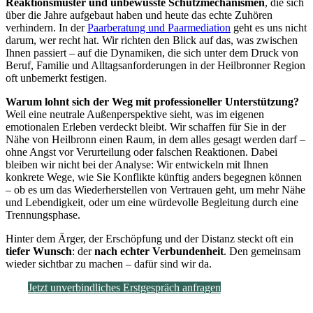
Reaktionsmuster und unbewusste Schutzmechanismen
, die sich
über die Jahre aufgebaut haben und heute das echte Zuhören
verhindern. In der
Paarberatung und Paarmediation
geht es uns nicht
darum, wer recht hat. Wir richten den Blick auf das, was zwischen
Ihnen passiert – auf die Dynamiken, die sich unter dem Druck von
Beruf, Familie und Alltagsanforderungen in der Heilbronner Region
oft unbemerkt festigen.
Warum lohnt sich der Weg mit professioneller Unterstützung?
Weil eine neutrale Außenperspektive sieht, was im eigenen
emotionalen Erleben verdeckt bleibt. Wir schaffen für Sie in der
Nähe von Heilbronn einen Raum, in dem alles gesagt werden darf –
ohne Angst vor Verurteilung oder falschen Reaktionen. Dabei
bleiben wir nicht bei der Analyse: Wir entwickeln mit Ihnen
konkrete Wege, wie Sie Konflikte künftig anders begegnen können
– ob es um das Wiederherstellen von Vertrauen geht, um mehr Nähe
und Lebendigkeit, oder um eine würdevolle Begleitung durch eine
Trennungsphase.
Hinter dem Ärger, der Erschöpfung und der Distanz steckt oft ein
tiefer Wunsch
: der
nach echter
Verbundenheit
. Den gemeinsam
wieder sichtbar zu machen – dafür sind wir da.
Jetzt unverbindliches Erstgespräch anfragen