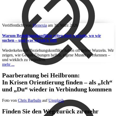
Veröffentlicht von
Menexia
am
30. März 2026
Warum Beziehungskonflikte selten dort wurzeln, wo wir
suchen – und was wirklich hilft
Wiederkehrende Beziehungskonflikte haben oft tiefere Wurzeln. Wir
zeigen, wie Gestalt-Übungen helfen, eigene Muster zu erkennen –
und wirklich zu verändern.
mehr ...
Paarberatung bei Heilbronn:
In Krisen Orientierung finden – als „Ich“
und „Du“ wieder in Verbindung kommen
Foto von
Chris Barbalis
auf
Unsplash
Finden Sie den Weg zurück zu mehr