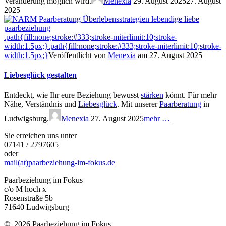
Veränderung möglich wird.
Menexia
29. August 202527. August
2025
.path{fill:none;stroke:#333;stroke-miterlimit:10;stroke-
width:1.5px;}
.path{fill:none;stroke:#333;stroke-miterlimit:10;stroke-
width:1.5px;}
Veröffentlicht von
Menexia
am 27. August 2025
Liebesglück gestalten
Entdeckt, wie Ihr eure Beziehung bewusst
stärken
könnt. Für mehr
Nähe, Verständnis und
Liebesglück
. Mit unserer
Paarberatung
in
Ludwigsburg.
Menexia
27. August 2025
mehr …
Sie erreichen uns unter
07141 / 2797605
oder
mail(at)paarbeziehung-im-fokus.de
Paarbeziehung im Fokus
c/o M hoch x
Rosenstraße 5b
71640 Ludwigsburg
© 2026 Paarbeziehung im Fokus