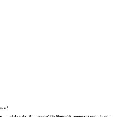
mmen?
en
– und dass das Bild regelmäßig überprüft, angepasst und lebendig