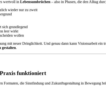
rs wertvoll in
Lebensumbrüchen
– also in Phasen, die den Alltag durc
tzlich wieder nur zu zweit
dergrund
t sich grundlegend
nn leer wirkt
tscheiden wollen
hung mit neuer Dringlichkeit. Und genau dann kann Visionsarbeit ein t
 gestalten
.
Praxis funktioniert
en Formaten, die Sinnfindung und Zukunftsgestaltung in Bewegung bri