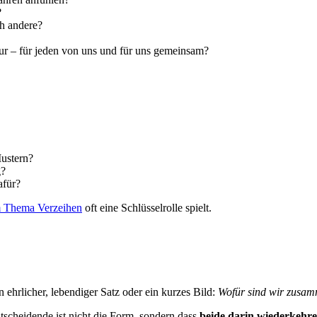
?
ch andere?
atur – für jeden von uns und für uns gemeinsam?
Mustern?
g?
afür?
m Thema Verzeihen
oft eine Schlüsselrolle spielt.
ehrlicher, lebendiger Satz oder ein kurzes Bild:
Wofür sind wir zusa
ntscheidende ist nicht die Form, sondern dass
beide darin wiederkehr