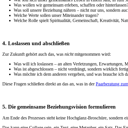
Was wollen wir gemeinsam erleben, schaffen oder hinterlassen
Was soll unsere Beziehung nähren – nicht nur uns, sondern au
Welche Werte sollen unser Miteinander tragen?
Welche Rolle spielt Spiritualität, Gemeinschaft, Kreativität, N
4. Loslassen und abschließen
Zur Zukunft gehört auch das, was
nicht
mitgenommen wird:
Was will ich loslassen – an alten Verletzungen, Erwartungen, 
Was ist abgeschlossen – nicht verdrängt, sondern wirklich ferti
Was möchte ich dem anderen vergeben, und was brauche ich d
Diese Fragen schließen direkt an das an, was in der
Paarberatung zu
5. Die gemeinsame Beziehungsvision formulieren
Am Ende des Prozesses steht keine Hochglanz-Broschüre, sondern ein 
Das kann eine Collage sein, ein Text, eine Metapher, ein Satz. Das E