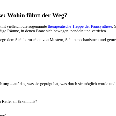
se: Wohin führt der Weg?
nnt vielleicht die sogenannte
therapeutische Treppe der Paarsynthese
. 
dige Räume, in denen Paare sich bewegen, pendeln und vertiefen.
iegt: dem Sichtbarmachen von Mustern, Schutzmechanismen und gemei
ehung
– auf das, was sie geprägt hat, was durch sie möglich wurde und w
 Reife, an Erkenntnis?
gen?